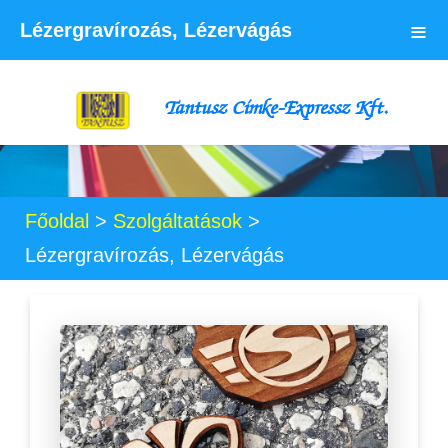
≡
Lézergravírozás, Lézervágás
Tantusz Címke-Expressz Kft.
Főoldal
>
Szolgáltatások
>
Lézergravírozás, Lézervágás