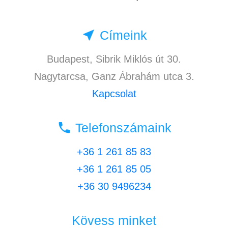
near_me
Címeink
Budapest, Sibrik Miklós út 30.
Nagytarcsa, Ganz Ábrahám utca 3.
Kapcsolat
local_phone
Telefonszámaink
+36 1 261 85 83
+36 1 261 85 05
+36 30 9496234
Kövess minket