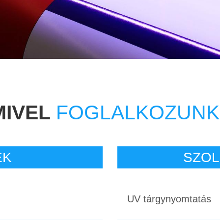
MIVEL
FOGLALKOZUNK
EK
SZOL
UV tárgynyomtatás