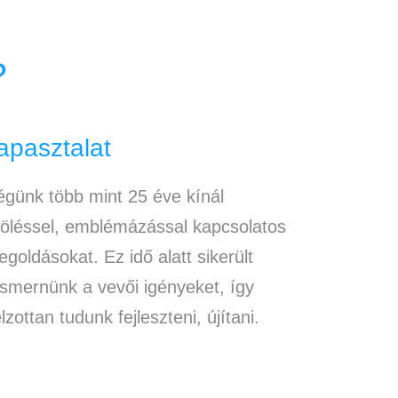
?
apasztalat
günk több mint 25 éve kínál
löléssel, emblémázással kapcsolatos
goldásokat. Ez idő alatt sikerült
ismernünk a vevői igényeket, így
lzottan tudunk fejleszteni, újítani.