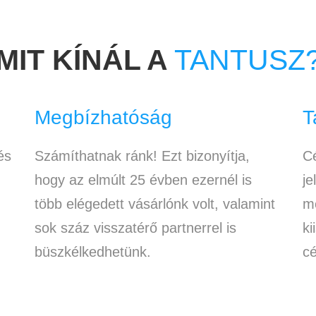
MIT KÍNÁL A
TANTUSZ
Megbízhatóság
T
és
Számíthatnak ránk! Ezt bizonyítja,
Cé
hogy az elmúlt 25 évben ezernél is
je
több elégedett vásárlónk volt, valamint
me
sok száz visszatérő partnerrel is
ki
büszkélkedhetünk.
cé