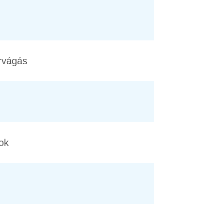
ervágás
ok