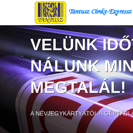
Tantusz Címke-Expressz
VELÜNK IDŐ
NÁLUNK MI
MEGTALÁL!
A NÉVJEGYKÁRTYÁTÓL A GÉPTÁBLÁ