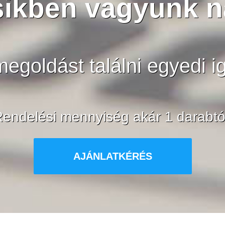
sikben vagyunk 
egoldást találni egyedi ig
endelési mennyiség akár 1 darabtó
AJÁNLATKÉRÉS