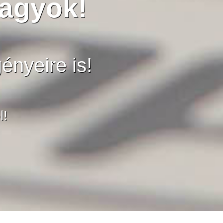
nagyok!
ényeire is!
l!