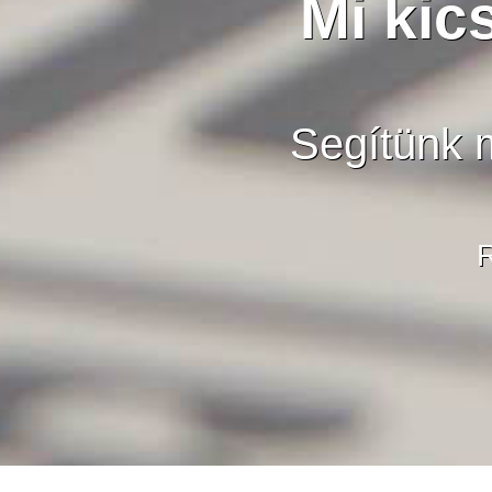
Mi kic
Segítünk m
R