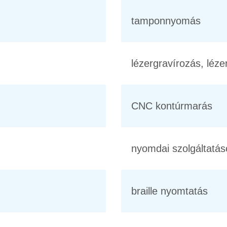
tamponnyomás
lézergravírozás, léz
CNC kontúrmarás
nyomdai szolgáltatás
braille nyomtatás