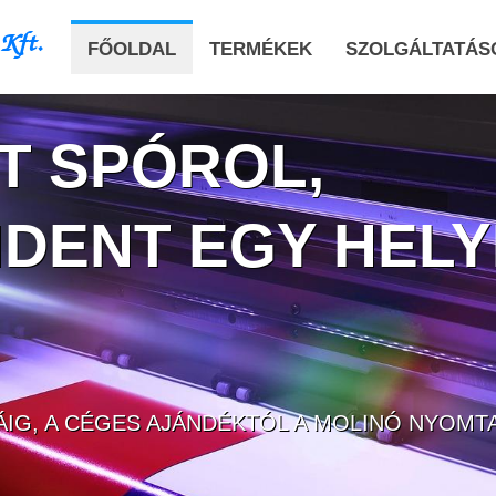
 Kft.
FŐOLDAL
TERMÉKEK
SZOLGÁLTATÁS
T SPÓROL,
NDENT EGY HEL
IG, A CÉGES AJÁNDÉKTÓL A MOLINÓ NYOMTA