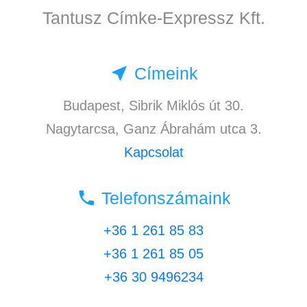
Tantusz Címke-Expressz Kft.
near_me
Címeink
Budapest, Sibrik Miklós út 30.
Nagytarcsa, Ganz Ábrahám utca 3.
Kapcsolat
local_phone
Telefonszámaink
+36 1 261 85 83
+36 1 261 85 05
+36 30 9496234