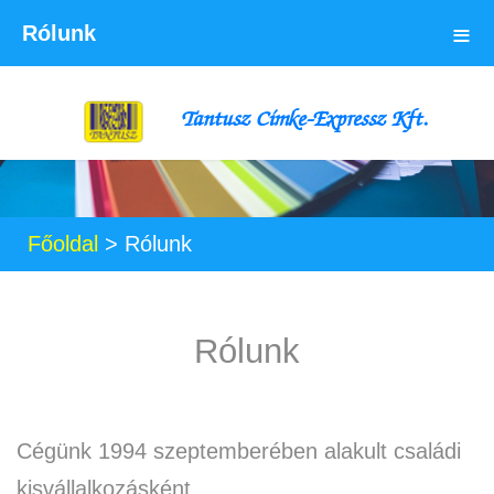
≡
Rólunk
Tantusz Címke-Expressz Kft.
Főoldal
>
Rólunk
Rólunk
Cégünk 1994 szeptemberében alakult családi
kisvállalkozásként.