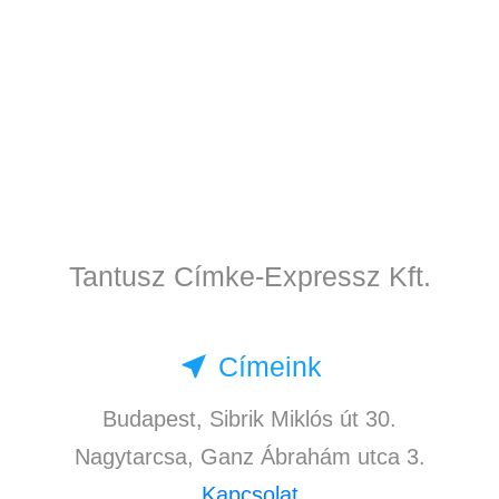
Tantusz Címke-Expressz Kft.
near_me
Címeink
Budapest, Sibrik Miklós út 30.
Nagytarcsa, Ganz Ábrahám utca 3.
Kapcsolat