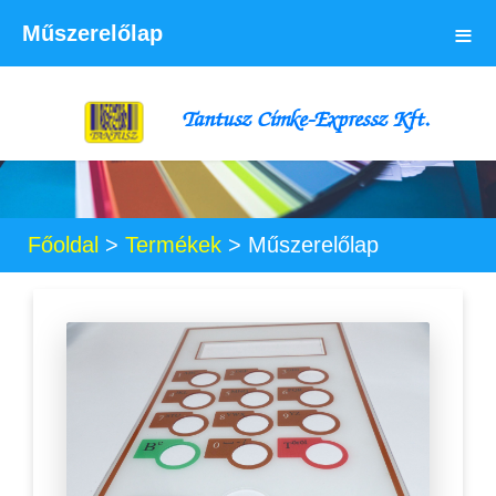
≡
Műszerelőlap
Tantusz Címke-Expressz Kft.
Főoldal
>
Termékek
>
Műszerelőlap