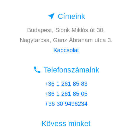
near_me
Címeink
Budapest, Sibrik Miklós út 30.
Nagytarcsa, Ganz Ábrahám utca 3.
Kapcsolat
local_phone
Telefonszámaink
+36 1 261 85 83
+36 1 261 85 05
+36 30 9496234
Kövess minket