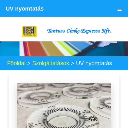
≡
UV nyomtatás
Tantusz Címke-Expressz Kft.
Főoldal
>
Szolgáltatások
>
UV nyomtatás