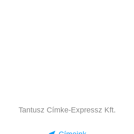
Tantusz Címke-Expressz Kft.
near_me