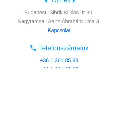
Címeink
Budapest, Sibrik Miklós út 30.
Nagytarcsa, Ganz Ábrahám utca 3.
Kapcsolat
local_phone
Telefonszámaink
+36 1 261 85 83
+36 1 261 85 05
+36 30 9496234
Kövess minket
facebook
tantuszcimke