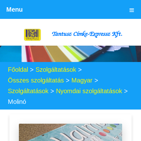
≡
Menu
Tantusz Címke-Expressz Kft.
Főoldal
>
Szolgáltatások
>
Összes szolgáltatás
>
Magyar
>
Szolgáltatások
>
Nyomdai szolgáltatások
>
Molinó