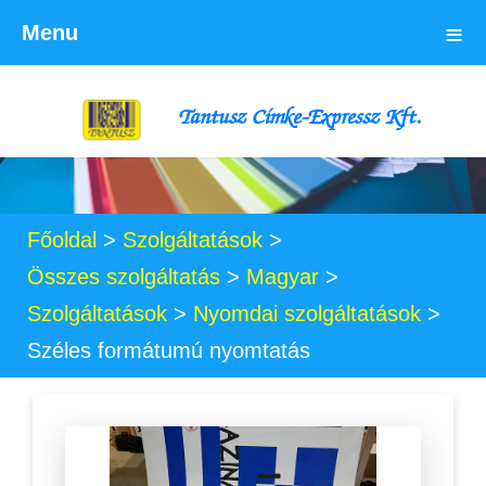
≡
Menu
Tantusz Címke-Expressz Kft.
Főoldal
>
Szolgáltatások
>
Összes szolgáltatás
>
Magyar
>
Szolgáltatások
>
Nyomdai szolgáltatások
>
Széles formátumú nyomtatás