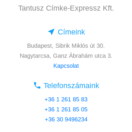
Tantusz Címke-Expressz Kft.
near_me
Címeink
Budapest, Sibrik Miklós út 30.
Nagytarcsa, Ganz Ábrahám utca 3.
Kapcsolat
local_phone
Telefonszámaink
+36 1 261 85 83
+36 1 261 85 05
+36 30 9496234